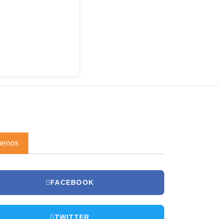
uenos
FACEBOOK
TWITTER