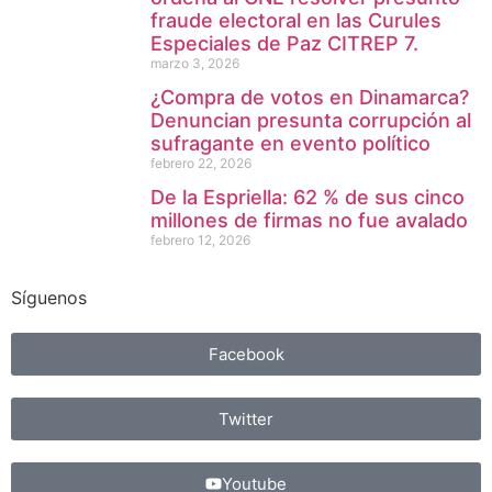
fraude electoral en las Curules
Especiales de Paz CITREP 7.
marzo 3, 2026
¿Compra de votos en Dinamarca?
Denuncian presunta corrupción al
sufragante en evento político
febrero 22, 2026
De la Espriella: 62 % de sus cinco
millones de firmas no fue avalado
febrero 12, 2026
Síguenos
Facebook
Twitter
Youtube