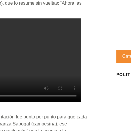
 que lo resume sin vueltas: “Ahora las
Cat
POLIT
ientación fue punto por punto para que cada
eranza Sabogal (campesina), ese
 pasito más” que la acerca a la