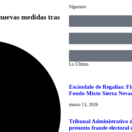
Síguenos
nuevas medidas tras
Lo Último
Escándalo de Regalías: Fi
Fondo Mixto Sierra Neva
marzo 13, 2026
Tribunal Administrativo 
presunto fraude electoral