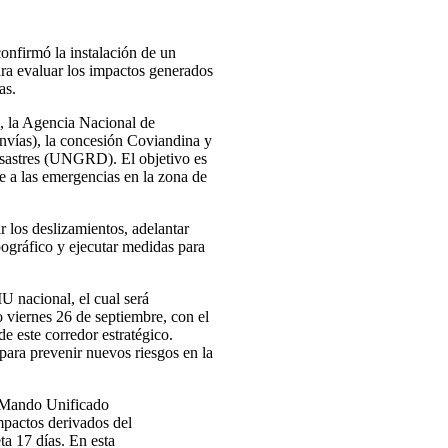
nfirmó la instalación de un
a evaluar los impactos generados
as.
e, la Agencia Nacional de
(Invías), la concesión Coviandina y
esastres (UNGRD). El objetivo es
te a las emergencias en la zona de
 los deslizamientos, adelantar
pográfico y ejecutar medidas para
U nacional, el cual será
 viernes 26 de septiembre, con el
de este corredor estratégico.
para prevenir nuevos riesgos en la
 Mando Unificado
mpactos derivados del
ta 17 días. En esta