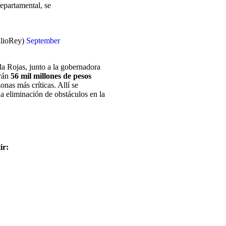
departamental, se
ilioRey)
September
da Rojas, junto a la gobernadora
arán
56 mil millones de pesos
zonas más críticas. Allí se
la eliminación de obstáculos en la
ir: