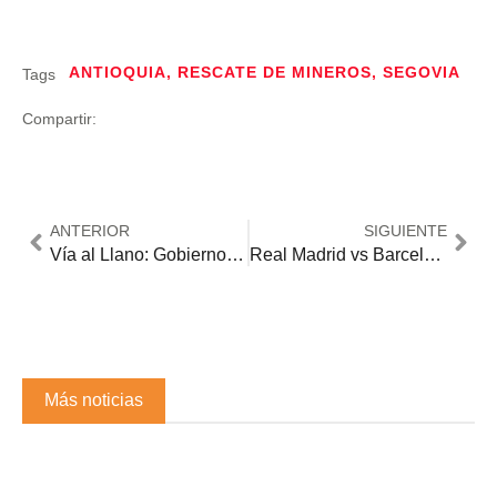
ANTIOQUIA
,
RESCATE DE MINEROS
,
SEGOVIA
Tags
Compartir:
ANTERIOR
SIGUIENTE
Vía al Llano: Gobierno anuncia nuevas medidas tras 17 días de cierre
Real Madrid vs Barcelona: fecha, hora y transmisión del primer Clásico 2025-26
Más noticias