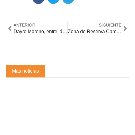
ANTERIOR
SIGUIENTE
Dayro Moreno, entre lágrimas: “Esto es un fracaso” tras la eliminación de Once Caldas
Zona de Reserva Campesina de Puerto Rico, Meta, avanza hacia su ampliación
Más noticias