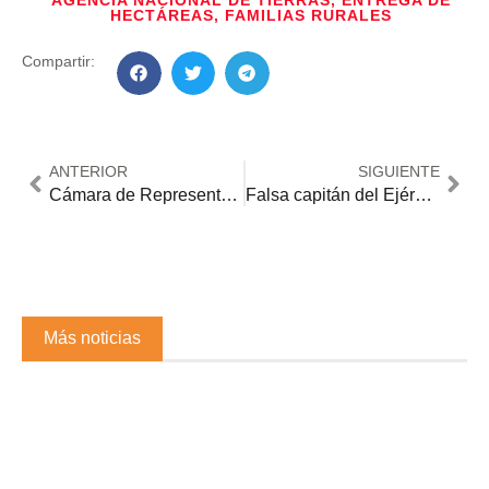
AGENCIA NACIONAL DE TIERRAS
,
ENTREGA DE
HECTÁREAS
,
FAMILIAS RURALES
Compartir:
ANTERIOR
SIGUIENTE
Cámara de Representantes niega moción de censura contra el ministro de Defensa
Falsa capitán del Ejército se infiltró 29 veces en el Batallón Guardia Presidencial
Más noticias