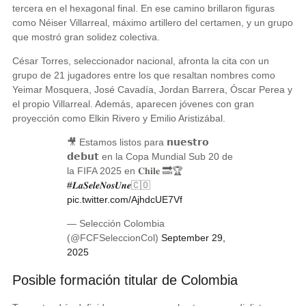
tercera en el hexagonal final. En ese camino brillaron figuras
como Néiser Villarreal, máximo artillero del certamen, y un grupo
que mostró gran solidez colectiva.
César Torres, seleccionador nacional, afronta la cita con un
grupo de 21 jugadores entre los que resaltan nombres como
Yeimar Mosquera, José Cavadía, Jordan Barrera, Óscar Perea y
el propio Villarreal. Además, aparecen jóvenes con gran
proyección como Elkin Rivero y Emilio Aristizábal.
🎥 Estamos listos para 𝗻𝘂𝗲𝘀𝘁𝗿𝗼
𝗱𝗲𝗯𝘂𝘁 en la Copa Mundial Sub 20 de
la FIFA 2025 en 𝐂𝐡𝐢𝐥𝐞 🔜🏆
#𝑳𝒂𝑺𝒆𝒍𝒆𝑵𝒐𝒔𝑼𝒏𝒆
🇨🇴
pic.twitter.com/AjhdcUE7Vf
— Selección Colombia
(@FCFSeleccionCol)
September 29,
2025
Posible formación titular de Colombia