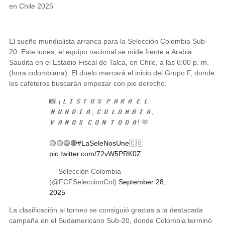
en Chile 2025
El sueño mundialista arranca para la Selección Colombia Sub-
20. Este lunes, el equipo nacional se mide frente a Arabia
Saudita en el Estadio Fiscal de Talca, en Chile, a las 6:00 p. m.
(hora colombiana). El duelo marcará el inicio del Grupo F, donde
los cafeteros buscarán empezar con pie derecho.
📸 ¡𝑳𝑰𝑺𝑻𝑶𝑺 𝑷𝑨𝑹𝑨 𝑬𝑳
𝑴𝑼𝑵𝑫𝑰𝑨, 𝑪𝑶𝑳𝑶𝑴𝑩𝑰𝑨,
𝑽𝑨𝑴𝑶𝑺 𝑪𝑶𝑵 𝑻𝑶𝑫𝑨! 🫶
🟡🟡🔵🔴
#LaSeleNosUne
🇨🇴
pic.twitter.com/72vW5PRK0Z
— Selección Colombia
(@FCFSeleccionCol)
September 28,
2025
La clasificación al torneo se consiguió gracias a la destacada
campaña en el Sudamericano Sub-20, donde Colombia terminó