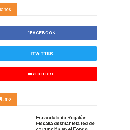
uenos
FACEBOOK
TWITTER
YOUTUBE
Último
Escándalo de Regalías:
Fiscalía desmantela red de
corrupción en el Fondo