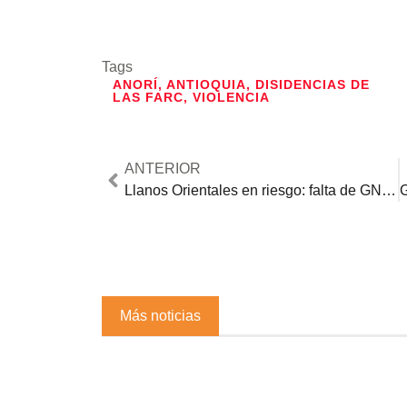
Tags
ANORÍ
,
ANTIOQUIA
,
DISIDENCIAS DE
LAS FARC
,
VIOLENCIA
ANTERIOR
Llanos Orientales en riesgo: falta de GNV amenaza movilidad y economía desde diciembre
Más noticias