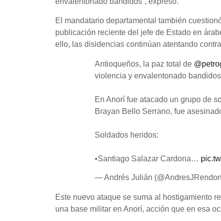
envalentonado bandidos”, expresó.
El mandatario departamental también cuestionó 
publicación reciente del jefe de Estado en ára
ello, las disidencias continúan atentando contr
Antioqueños, la paz total de
@petro
violencia y envalentonado bandidos
En Anorí fue atacado un grupo de sol
Brayan Bello Serrano, fue asesinado 
Soldados heridos:
•Santiago Salazar Cardona…
pic.t
— Andrés Julián (@AndresJRendo
Este nuevo ataque se suma al hostigamiento re
una base militar en Anorí, acción que en esa oc