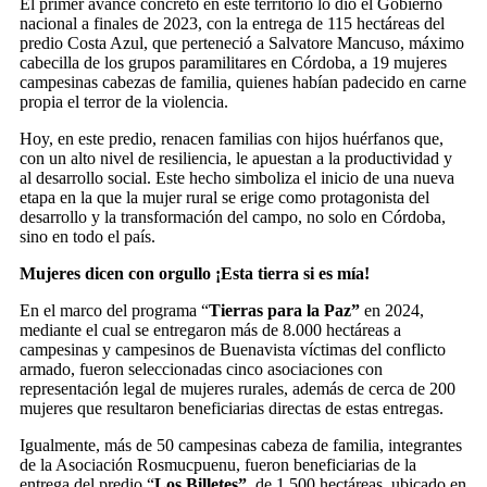
El primer avance concreto en este territorio lo dio el Gobierno
nacional a finales de 2023, con la entrega de 115 hectáreas del
predio Costa Azul, que perteneció a Salvatore Mancuso, máximo
cabecilla de los grupos paramilitares en Córdoba, a 19 mujeres
campesinas cabezas de familia, quienes habían padecido en carne
propia el terror de la violencia.
Hoy, en este predio, renacen familias con hijos huérfanos que,
con un alto nivel de resiliencia, le apuestan a la productividad y
al desarrollo social. Este hecho simboliza el inicio de una nueva
etapa en la que la mujer rural se erige como protagonista del
desarrollo y la transformación del campo, no solo en Córdoba,
sino en todo el país.
Mujeres dicen con orgullo ¡Esta tierra si es mía!
En el marco del programa “
Tierras para la Paz”
en 2024,
mediante el cual se entregaron más de 8.000 hectáreas a
campesinas y campesinos de Buenavista víctimas del conflicto
armado, fueron seleccionadas cinco asociaciones con
representación legal de mujeres rurales, además de cerca de 200
mujeres que resultaron beneficiarias directas de estas entregas.
Igualmente, más de 50 campesinas cabeza de familia, integrantes
de la Asociación Rosmucpuenu, fueron beneficiarias de la
entrega del predio “
Los Billetes”
, de 1.500 hectáreas, ubicado en