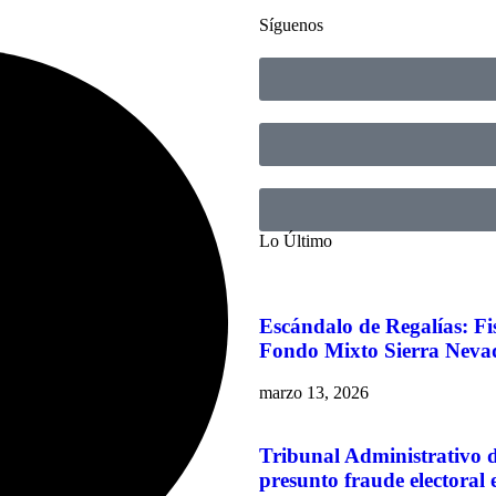
Síguenos
Lo Último
Escándalo de Regalías: Fi
Fondo Mixto Sierra Neva
marzo 13, 2026
Tribunal Administrativo 
presunto fraude electoral