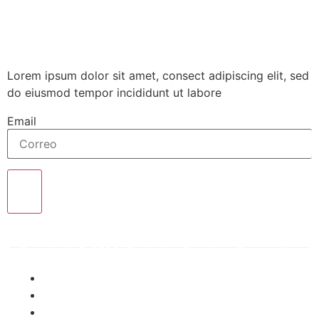
Politica
Boletín
Lorem ipsum dolor sit amet, consect adipiscing elit, sed
do eiusmod tempor incididunt ut labore
Email
Enviar
Copyright © 2025. Todos los Derechos Reservados
Términos de uso
Contacto
Colombia