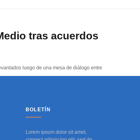
Medio tras acuerdos
 levantados luego de una mesa de diálogo entre
BOLETÍN
Lorem ipsum dolor sit amet,
consect adipiscing elit, sed do