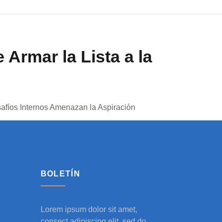
 Armar la Lista a la
safíos Internos Amenazan la Aspiración
BOLETÍN
Lorem ipsum dolor sit amet,
consect adipiscing elit, sed do