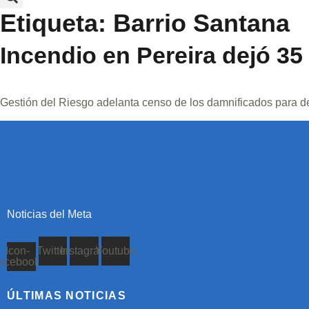
Etiqueta:
Barrio Santana
Incendio en Pereira dejó 35
Gestión del Riesgo adelanta censo de los damnificados para de
Noticias del Meta
Icon-
Twitter
Instagram
Youtube
facebook
ÚLTIMAS NOTICIAS