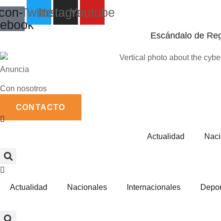
Saltar
Icon-
Twitter
Instagram
Youtube
al
cebook
contenido
Escándalo de Rega
Anuncia
Con nosotros
CONTACTO
Actualidad
Naci
Actualidad
Nacionales
Internacionales
Depor