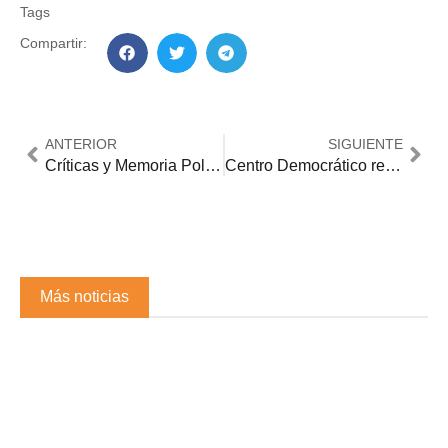
Tags
Compartir:
ANTERIOR
SIGUIENTE
Críticas y Memoria Política: La Inseguridad en el Malecón de Acacías Desata Polémica con un exalcalde
Centro Democrático redefine su lista en el Meta y deja por fuera al candidato respaldado por la Gobernación
Más noticias