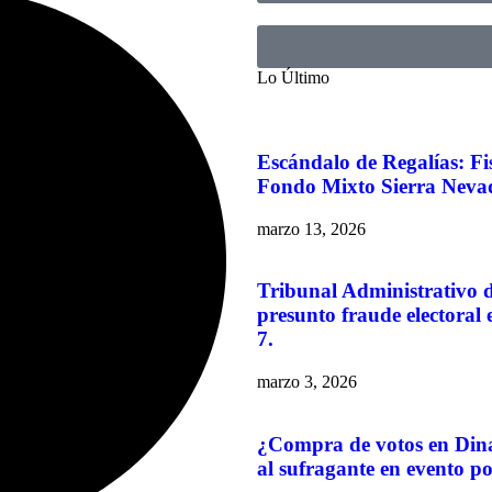
Lo Último
Escándalo de Regalías: Fi
Fondo Mixto Sierra Neva
marzo 13, 2026
Tribunal Administrativo 
presunto fraude electoral
7.
marzo 3, 2026
¿Compra de votos en Din
al sufragante en evento po