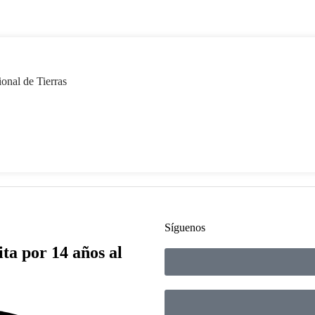
onal de Tierras
Síguenos
ita por 14 años al