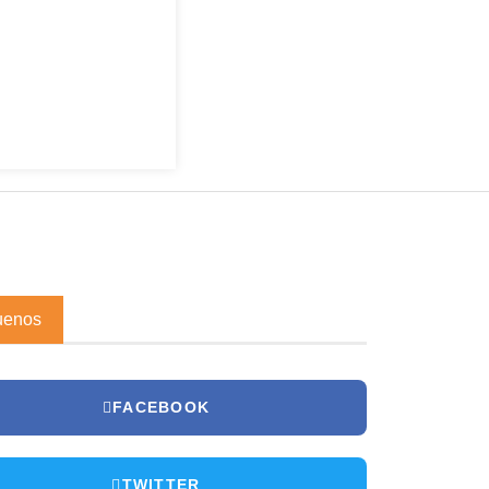
uenos
FACEBOOK
TWITTER