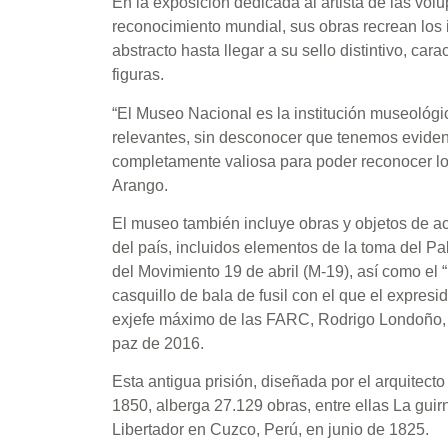
En la exposición dedicada al artista de las vol
reconocimiento mundial, sus obras recrean los i
abstracto hasta llegar a su sello distintivo, car
figuras.
“El Museo Nacional es la institución museológi
relevantes, sin desconocer que tenemos eviden
completamente valiosa para poder reconocer l
Arango.
El museo también incluye obras y objetos de a
del país, incluidos elementos de la toma del Pal
del Movimiento 19 de abril (M-19), así como el “
casquillo de bala de fusil con el que el expres
exjefe máximo de las FARC, Rodrigo Londoño, a
paz de 2016.
Esta antigua prisión, diseñada por el arquitec
1850, alberga 27.129 obras, entre ellas La guir
Libertador en Cuzco, Perú, en junio de 1825.