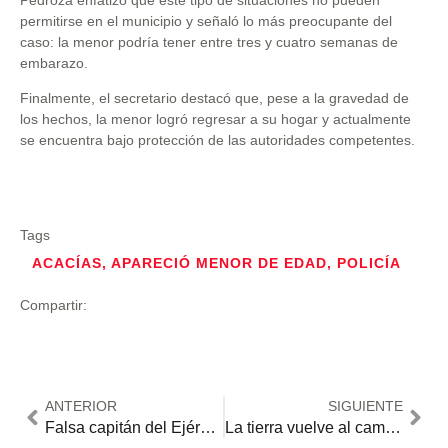
permitirse en el municipio y señaló lo más preocupante del
caso: la menor podría tener entre tres y cuatro semanas de
embarazo.
Finalmente, el secretario destacó que, pese a la gravedad de
los hechos, la menor logró regresar a su hogar y actualmente
se encuentra bajo protección de las autoridades competentes.
Tags
ACACÍAS
,
APARECIÓ MENOR DE EDAD
,
POLICÍA
Compartir:
ANTERIOR
SIGUIENTE
Falsa capitán del Ejército se infiltró 29 veces en el Batallón Guardia Presidencial
La tierra vuelve al campesino