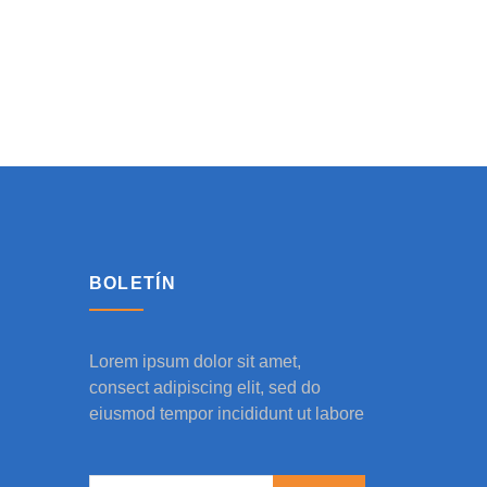
BOLETÍN
Lorem ipsum dolor sit amet,
consect adipiscing elit, sed do
eiusmod tempor incididunt ut labore