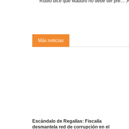
Rubio dice que Maduro no debe ser premiado y defiende una elección “legítima” en Venezuela
Más noticias
Escándalo de Regalías: Fiscalía
desmantela red de corrupción en el