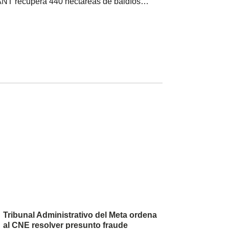
ANT recupera 440 hectáreas de baldíos en la Ciénaga Grande del Bajo Sinú, tras décadas en manos de privados
Tribunal Administrativo del Meta ordena
al CNE resolver presunto fraude